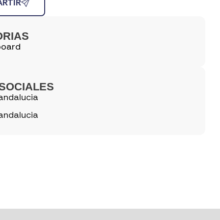
RTIR
ORIAS
oard
SOCIALES
andalucia
andalucia