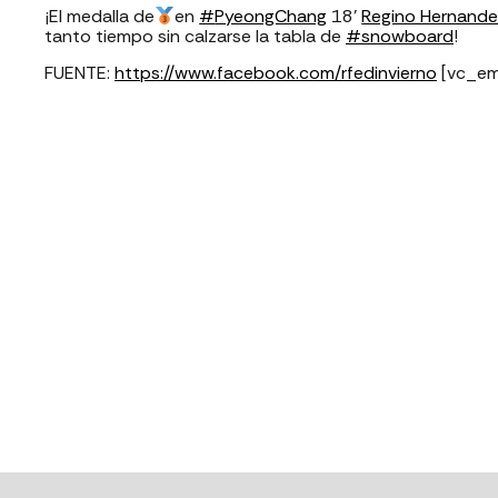
‬¡El medalla de
en
#
PyeongChang
18’
Regino Hernand
tanto tiempo sin calzarse la tabla de
#
snowboard
!
FUENTE:
https://www.facebook.com/rfedinvierno
[vc_em