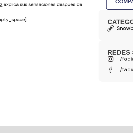
COMPA
ez
explica sus sensaciones después de
pty_space]
CATEG
Snowb
REDES 
/fadi
/fadi