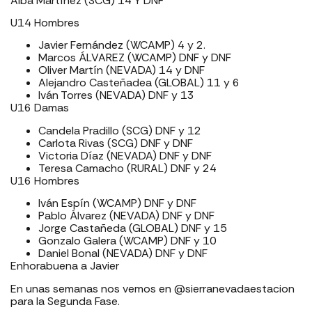
Alba Martínez (SCG) 14 Y DNF
U14 Hombres
Javier Fernández (WCAMP) 4 y 2.
Marcos ÁLVAREZ (WCAMP) DNF y DNF
Oliver Martín (NEVADA) 14 y DNF
Alejandro Casteñadea (GLOBAL) 11 y 6
Iván Torres (NEVADA) DNF y 13
U16 Damas
Candela Pradillo (SCG) DNF y 12
Carlota Rivas (SCG) DNF y DNF
Victoria Díaz (NEVADA) DNF y DNF
Teresa Camacho (RURAL) DNF y 24
U16 Hombres
Iván Espín (WCAMP) DNF y DNF
Pablo Álvarez (NEVADA) DNF y DNF
Jorge Castañeda (GLOBAL) DNF y 15
Gonzalo Galera (WCAMP) DNF y 10
Daniel Bonal (NEVADA) DNF y DNF
Enhorabuena a Javier
En unas semanas nos vemos en @sierranevadaestacion
para la Segunda Fase.