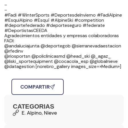
–
–
#Fadi #WinterSports #DeportesdeInvierno #FadiAlpine
#EsquiAlpino #Esquí #AlpineSki #competition
#deportefederado #deporteseguro #federate
#DeportistasCEEDA
Agradecimientos entidades y empresas colaboradoras
FADI: ⁣⁣⁣⁣⁣⁣⁣⁣⁣⁣⁣⁣⁣⁣⁣⁣⁣⁣
⁣⁣⁣⁣@andaluciajunta @deportegob ⁣⁣⁣@sierranevadaestacion
@rfedinv ⁣⁣⁣⁣⁣⁣⁣⁣⁣⁣⁣⁣⁣⁣⁣⁣⁣
@riosportsn @policlinicasmd @head_ski @_agaz_
@liski_sportequipment @cocacola_esp @globalnieve
@datagestion [norebro_gallery images_size=»Medium»]
COMPARTIR
CATEGORIAS
E. Alpino
,
Nieve