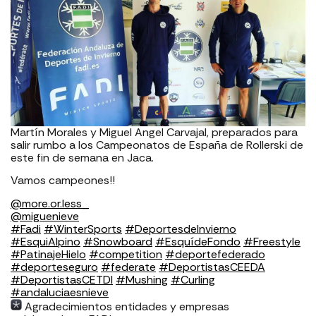
Martín Morales y Miguel Angel Carvajal, preparados para
salir rumbo a los Campeonatos de España de Rollerski de
este fin de semana en Jaca.
Vamos campeones!!
@more.or.less_
@miguenieve
#Fadi
#WinterSports
#DeportesdeInvierno
#EsquiAlpino
#Snowboard
#EsquídeFondo
#Freestyle
#PatinajeHielo
#competition
#deportefederado
#deporteseguro
#federate
#DeportistasCEEDA
#DeportistasCETDI
#Mushing
#Curling
#andaluciaesnieve
Agradecimientos entidades y empresas