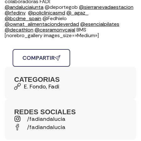
colaboradoras FADI: ⁣⁣⁣⁣⁣⁣⁣⁣⁣⁣⁣⁣⁣⁣⁣⁣⁣⁣
@andaluciajunta
@deportegob ⁣⁣⁣
@sierranevadaestacion
@rfedinv
⁣⁣⁣⁣⁣⁣⁣⁣⁣⁣⁣⁣⁣⁣⁣⁣⁣
@policlinicasmd
@_agaz_
@bcdme_spain
@Fedhielo
@ownat_alimentaciondeverdad
@esencialpilates
@decathlon
@cesramonycajal
BMS
[norebro_gallery images_size=»Medium»]
COMPARTIR
CATEGORIAS
E. Fondo
,
Fadi
REDES SOCIALES
/fadiandalucia
/fadiandalucia