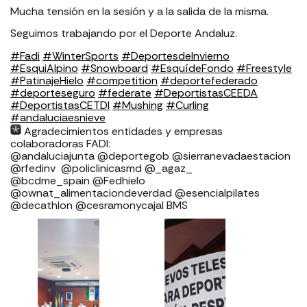
Mucha tensión en la sesión y a la salida de la misma.
Seguimos trabajando por el Deporte Andaluz.
#Fadi
#WinterSports
#DeportesdeInvierno
#EsquiAlpino
#Snowboard
#EsquídeFondo
#Freestyle
#PatinajeHielo
#competition
#deportefederado
#deporteseguro
#federate
#DeportistasCEEDA
#DeportistasCETDI
#Mushing
#Curling
#andaluciaesnieve
Agradecimientos entidades y empresas
colaboradoras FADI: ⁣⁣⁣⁣⁣⁣⁣⁣⁣⁣⁣⁣⁣⁣⁣⁣⁣⁣
⁣⁣⁣⁣@andaluciajunta @deportegob ⁣⁣⁣@sierranevadaestacion
@rfedinv ⁣⁣⁣⁣⁣⁣⁣⁣⁣⁣⁣⁣⁣⁣⁣⁣⁣ @policlinicasmd @_agaz_
@bcdme_spain @Fedhielo
@ownat_alimentaciondeverdad @esencialpilates
@decathlon @cesramonycajal BMS