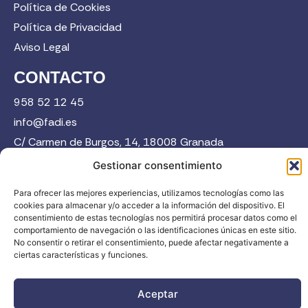
Política de Cookies
Política de Privacidad
Aviso Legal
CONTACTO
958 52 12 45
info@fadi.es
C/ Carmen de Burgos, 14, 18008 Granada
Gestionar consentimiento
Contacta
Para ofrecer las mejores experiencias, utilizamos tecnologías como las
cookies para almacenar y/o acceder a la información del dispositivo. El
consentimiento de estas tecnologías nos permitirá procesar datos como el
comportamiento de navegación o las identificaciones únicas en este sitio.
No consentir o retirar el consentimiento, puede afectar negativamente a
ciertas características y funciones.
FADI © 2026. Federación Andaluza de Deportes de Invierno |
Aceptar
Todos los derechos reservados