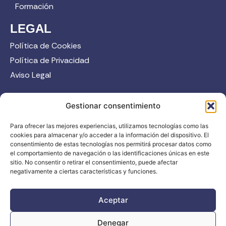
Formación
LEGAL
Política de Cookies
Política de Privacidad
Aviso Legal
CONTACTO
Gestionar consentimiento
958 52 12 45
Para ofrecer las mejores experiencias, utilizamos tecnologías como las
info@fadi.es
cookies para almacenar y/o acceder a la información del dispositivo. El
C/ Carmen de Burgos, 14, 18008 Granada
consentimiento de estas tecnologías nos permitirá procesar datos como
el comportamiento de navegación o las identificaciones únicas en este
sitio. No consentir o retirar el consentimiento, puede afectar
negativamente a ciertas características y funciones.
Contacta
Aceptar
Denegar