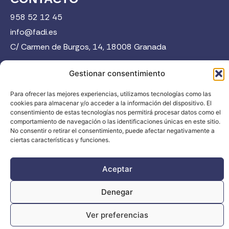
958 52 12 45
info@fadi.es
C/ Carmen de Burgos, 14, 18008 Granada
Gestionar consentimiento
Contacta
Para ofrecer las mejores experiencias, utilizamos tecnologías como las
cookies para almacenar y/o acceder a la información del dispositivo. El
consentimiento de estas tecnologías nos permitirá procesar datos como el
comportamiento de navegación o las identificaciones únicas en este sitio.
No consentir o retirar el consentimiento, puede afectar negativamente a
ciertas características y funciones.
FADI © 2026. Federación Andaluza de Deportes de Invierno |
Todos los derechos reservados
Aceptar
Denegar
Ver preferencias