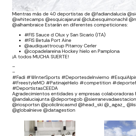
Mientras más de 40 deportistas de @fadiandalucia @si
@whitecamps @esquicajarural @clubesquimonachil @n
@alhambraice Estarán en diferentes competiciones:
#FIS Sauce d Olux y San Sicario (ITA)
#FIS Betula Port Aine
@audiquattrocup Pitarroy Cerler
@copadelareina Hockey hielo en Pamplona
¡A todos MUCHA SUERTE!
–
–
#Fadi #WinterSports #DeportesdeInvierno #EsquiAl
#FreestyleMO #PatinajeHielo #competition #deporte
#DeportistasCEEDA
Agradecimientos entidades y empresas colaboradoras FADI: ⁣⁣⁣⁣⁣⁣⁣⁣⁣⁣⁣
⁣⁣⁣⁣@andaluciajunta @deportegob ⁣⁣⁣@sierranevadaestacion @rfedinv ⁣⁣⁣⁣
@riosportsn @policlinicasmd @head_ski @_agaz_ @li
@globalnieve @datagestion