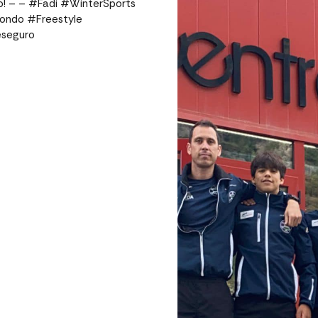
mo! – – #Fadi #WinterSports
ondo #Freestyle
eseguro