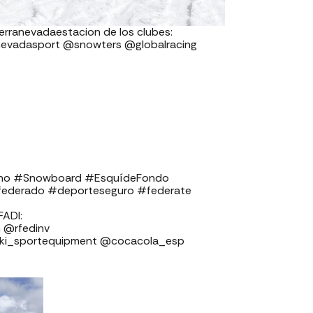
erranevadaestacion de los clubes:
evadasport @snowters @globalracing
pino #Snowboard #EsquídeFondo
federado #deporteseguro #federate
⁣⁣⁣⁣⁣⁣⁣
⁣⁣⁣⁣⁣⁣⁣⁣⁣⁣⁣⁣⁣
ski_sportequipment @cocacola_esp