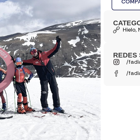
COMPA
CATEG
Hielo
,
REDES 
/fadi
/fadi