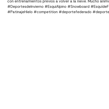
con entrenamientos previos a volver a la nieve. Mucho áni
#DeportesdeInvierno #EsquiAlpino #Snowboard #EsquídeF
#PatinajeHielo #competition #deportefederado #deport