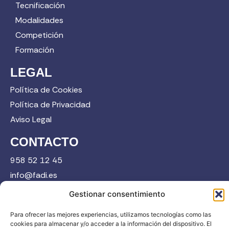
Tecnificación
Modalidades
Competición
Formación
LEGAL
Política de Cookies
Política de Privacidad
Aviso Legal
CONTACTO
958 52 12 45
info@fadi.es
C/ Carmen de Burgos, 14, 18008 Granada
Gestionar consentimiento
Para ofrecer las mejores experiencias, utilizamos tecnologías como las
cookies para almacenar y/o acceder a la información del dispositivo. El
Contacta