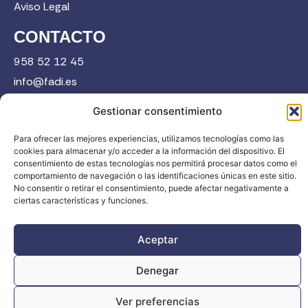
Aviso Legal
CONTACTO
958 52 12 45
info@fadi.es
C/ Carmen de Burgos, 14, 18008 Granada
Gestionar consentimiento
Para ofrecer las mejores experiencias, utilizamos tecnologías como las
cookies para almacenar y/o acceder a la información del dispositivo. El
Contacta
consentimiento de estas tecnologías nos permitirá procesar datos como el
comportamiento de navegación o las identificaciones únicas en este sitio.
No consentir o retirar el consentimiento, puede afectar negativamente a
ciertas características y funciones.
Aceptar
FADI © 2026. Federación Andaluza de Deportes de Invierno |
Todos los derechos reservados
Denegar
Ver preferencias