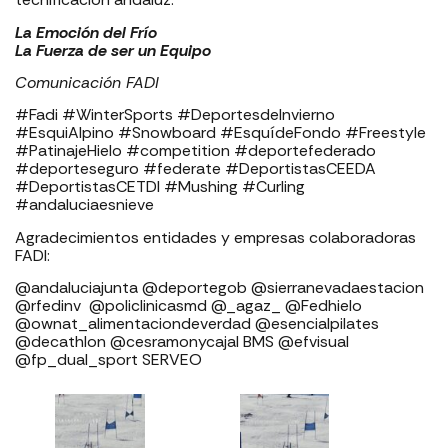
La Emoción del Frío
La Fuerza de ser un Equipo
Comunicación FADI
#Fadi #WinterSports #DeportesdeInvierno
#EsquiAlpino #Snowboard #EsquídeFondo #Freestyle
#PatinajeHielo #competition #deportefederado
#deporteseguro #federate #DeportistasCEEDA
#DeportistasCETDI #Mushing #Curling
#andaluciaesnieve
Agradecimientos entidades y empresas colaboradoras
FADI: ⁣⁣⁣⁣⁣⁣⁣⁣⁣⁣⁣⁣⁣⁣⁣⁣⁣⁣
⁣⁣⁣⁣@andaluciajunta @deportegob ⁣⁣⁣@sierranevadaestacion
@rfedinv ⁣⁣⁣⁣⁣⁣⁣⁣⁣⁣⁣⁣⁣⁣⁣⁣⁣ @policlinicasmd @_agaz_ @Fedhielo
@ownat_alimentaciondeverdad @esencialpilates
@decathlon @cesramonycajal BMS @efvisual
@fp_dual_sport SERVEO