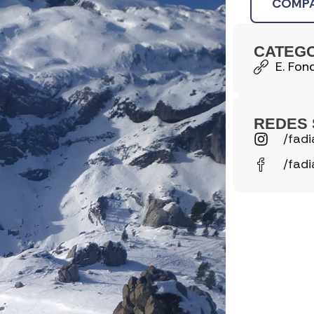
COMPA
CATEG
E. Fon
REDES 
/fadi
/fadi