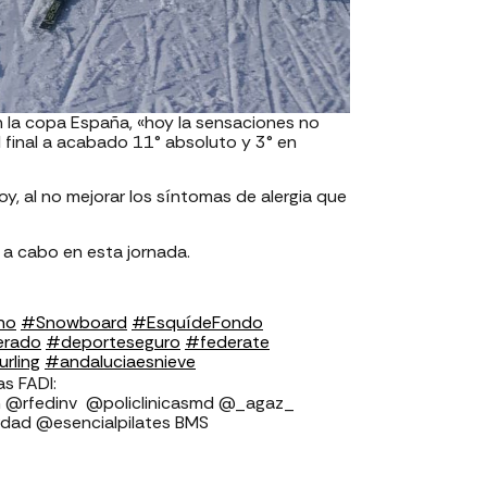
 la copa España, «hoy la sensaciones no
final a acabado 11° absoluto y 3° en
, al no mejorar los síntomas de alergia que
 a cabo en esta jornada.
no
#Snowboard
#EsquídeFondo
erado
#deporteseguro
#federate
rling
#andaluciaesnieve
⁣⁣⁣⁣⁣⁣⁣⁣⁣⁣
v ⁣⁣⁣⁣⁣⁣⁣⁣⁣⁣⁣⁣⁣⁣⁣⁣⁣ @policlinicasmd @_agaz_
ad @esencialpilates BMS