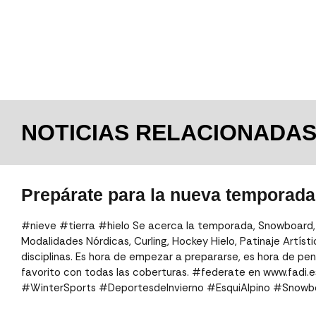
NOTICIAS RELACIONADA
Prepárate para la nueva temporada
#nieve #tierra #hielo Se acerca la temporada, Snowboard, E
Modalidades Nórdicas, Curling, Hockey Hielo, Patinaje Artíst
disciplinas. Es hora de empezar a prepararse, es hora de pe
favorito con todas las coberturas. #federate en www.fadi.
#WinterSports #DeportesdeInvierno #EsquiAlpino #Snow