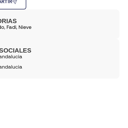
RTIR
ORIAS
do
,
Fadi
,
Nieve
SOCIALES
andalucia
andalucia