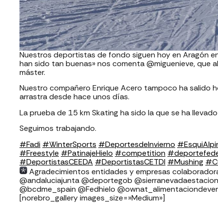
Nuestros deportistas de fondo siguen hoy en Aragón en
han sido tan buenas» nos comenta @miguenieve, que al 
máster.
Nuestro compañero Enrique Acero tampoco ha salido hoy
arrastra desde hace unos días.
La prueba de 15 km Skating ha sido la que se ha llevado
Seguimos trabajando.
#Fadi
#WinterSports
#DeportesdeInvierno
#EsquiAlpi
#Freestyle
#PatinajeHielo
#competition
#deportefed
#DeportistasCEEDA
#DeportistasCETDI
#Mushing
#Cu
Agradecimientos entidades y empresas colaboradoras FADI: ⁣⁣⁣⁣⁣⁣⁣⁣
⁣⁣⁣⁣@andaluciajunta @deportegob ⁣⁣⁣@sierranevadaestacion @rfedin
@bcdme_spain @Fedhielo @ownat_alimentaciondeverd
[norebro_gallery images_size=»Medium»]