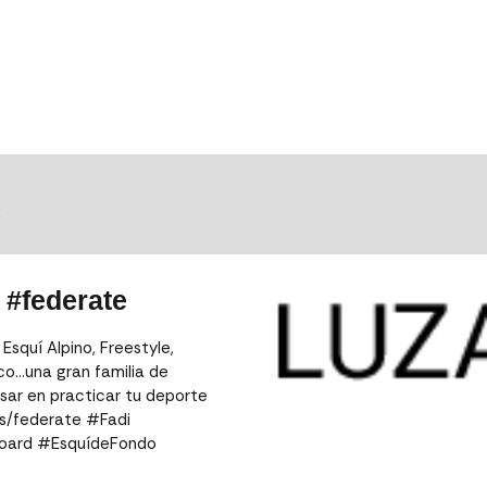
S
 #federate
squí Alpino, Freestyle,
ico…una gran familia de
nsar en practicar tu deporte
es/federate #Fadi
board #EsquídeFondo