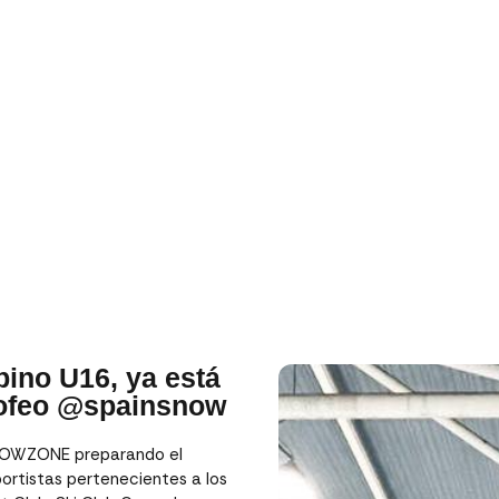
pino U16, ya está
ofeo @spainsnow
SNOWZONE preparando el
rtistas pertenecientes a los