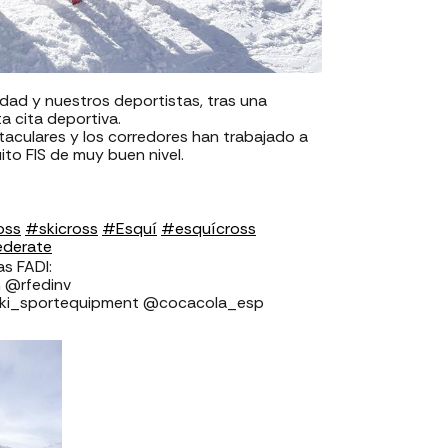
ad y nuestros deportistas, tras una
a cita deportiva.
aculares y los corredores han trabajado a
ito FIS de muy buen nivel.
oss
#skicross
#Esquí
#esquícross
derate
⁣⁣⁣⁣⁣⁣⁣⁣⁣⁣
⁣⁣⁣⁣⁣⁣⁣⁣⁣⁣⁣⁣⁣
ski_sportequipment @cocacola_esp