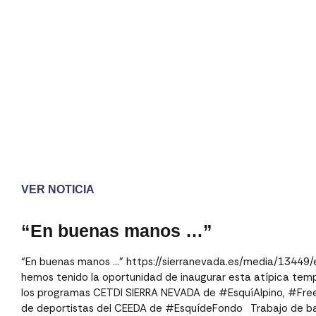
VER NOTICIA
“En buenas manos …”⁣
“En buenas manos …”⁣ https://sierranevada.es/media/1344
hemos tenido la oportunidad de inaugurar esta atípica temp
los programas CETDI SIERRA NEVADA de #EsquíAlpino, #Fr
de deportistas del CEEDA de #EsquídeFondo ⁣ ⁣ Trabajo de b