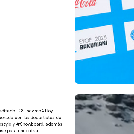
9/editado_28_nov.mp4 Hoy
orada con los⁣ deportistas de
eestyle y #Snowboard, además
ase para encontrar