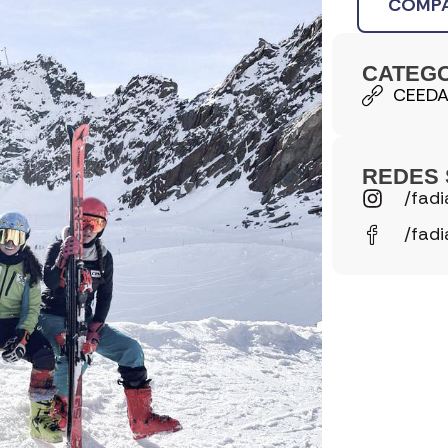
COMPA
CATEG
CEED
REDES 
/fadi
/fadi