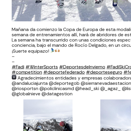
Mañana da comienzo la Copa de Europa de esta modalid
semana de entrenamientos allí, hará de abridores de est
La semana ha transcurrido con unas condiciones espect
conciencia, bajo el mando de Rocío Delgado, en un circu
¡Suerte equipazo!
–
–
#Fadi
#WinterSports
#DeportesdeInvierno
#FadiSkiCr
#competition
#deportefederado
#deporteseguro
#fe
Agradecimientos entidades y empresas colaboradoras FADI: ⁣⁣⁣⁣⁣⁣⁣⁣
⁣⁣⁣⁣@andaluciajunta @deportegob ⁣⁣⁣@sierranevadaestacion @rfedinv ⁣⁣⁣⁣
@riosportsn @policlinicasmd @head_ski @_agaz_ @li
@globalnieve @datagestion