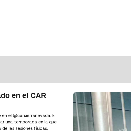
S
ado en el CAR
 en el @carsierranevada. El
arar una temporada en la que
e las sesiones físicas,