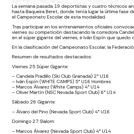
La semana pasada 19 deportistas y cuatro técnicos an
hasta Baqueira Beret, donde tenía lugar la última fas
el Campeonato Escolar de esta modalidad.
Tras participar en los entrenamientos oficiales convoc
viernes su competición destacando la corredora Candel
en el súper gigante del viernes, e Iván Espín que quedo
En la clasificación del Campeonato Escolar, la Federaci
Resumen de resultados destacados:
Viernes 25 Súper Gigante:
– Candela Pradillo (Ski Club Granada) 2° U16
– Iván Espín (WHITE CAMPS) 5° U16 Hombres
– Marcos Álvarez (White Camps) 4° U14
– Oliver Martín (NSC Nevada Sport Club) 6° U14
Sábado 26 Gigante:
– Álvaro del Pino (Nevada Sport Club) 4° U16
Domingo 27 Slalom:
– Marcos Álvarez (Nevada Sport Club) 4° U14