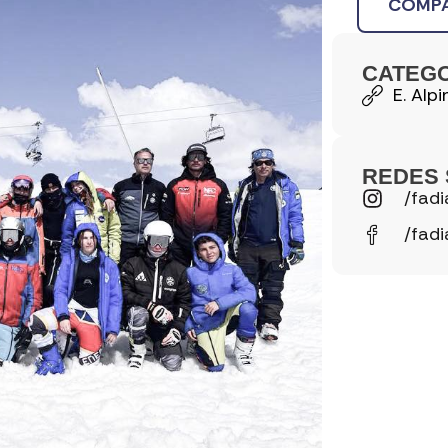
COMPA
CATEG
E. Alpi
REDES 
/fadi
/fadi