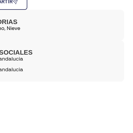
RTIR
ORIAS
no
,
Nieve
SOCIALES
andalucia
andalucia