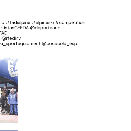
o #fadialpine #alpineski #competition
rtistasCEEDA @deporteand
⁣⁣⁣⁣⁣⁣⁣
⁣⁣⁣⁣⁣⁣⁣⁣⁣⁣⁣⁣⁣
ski_sportequipment @cocacola_esp