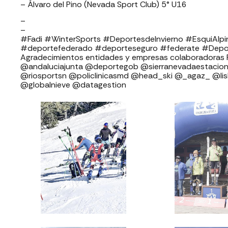
– Álvaro del Pino (Nevada Sport Club) 5° U16
–
–
#Fadi #WinterSports #DeportesdeInvierno #EsquiAlpin
#deportefederado #deporteseguro #federate #Depo
Agradecimientos entidades y empresas colaboradoras FADI: ⁣⁣⁣⁣⁣⁣⁣⁣⁣⁣⁣
⁣⁣⁣⁣@andaluciajunta @deportegob ⁣⁣⁣@sierranevadaestacion @rfedinv ⁣⁣⁣⁣
@riosportsn @policlinicasmd @head_ski @_agaz_ @li
@globalnieve @datagestion