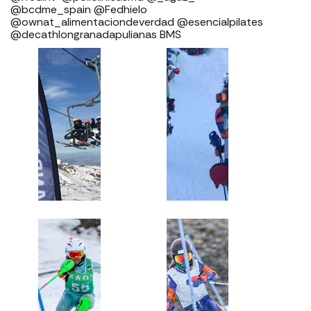
@bcdme_spain @Fedhielo
@ownat_alimentaciondeverdad @esencialpilates
@decathlongranadapulianas BMS