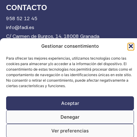
CONTACTO
958 52 12 45
info@fadi.es
C/ Carmen de Burgos, 14, 18008 Granada
Gestionar consentimiento
Contacta
Para ofrecer las mejores experiencias, utilizamos tecnologías como las
cookies para almacenar y/o acceder a la información del dispositivo. El
consentimiento de estas tecnologías nos permitirá procesar datos como el
comportamiento de navegación o las identificaciones únicas en este sitio.
No consentir o retirar el consentimiento, puede afectar negativamente a
ciertas características y funciones.
FADI © 2026. Federación Andaluza de Deportes de Invierno |
Aceptar
Todos los derechos reservados
Denegar
Ver preferencias