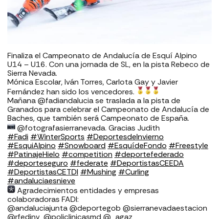
Finaliza el Campeonato de Andalucía de Esquí Alpino
U14 – U16. Con una jornada de SL, en la pista Rebeco de
Sierra Nevada.
Mónica Escolar, Iván Torres, Carlota Gay y Javier
Fernández han sido los vencedores.
Mañana @fadiandalucia se traslada a la pista de
Granados para celebrar el Campeonato de Andalucía de
Baches, que también será Campeonato de España.
@fotografasierranevada. Gracias Judith
#Fadi
#WinterSports
#DeportesdeInvierno
#EsquiAlpino
#Snowboard
#EsquídeFondo
#Freestyle
#PatinajeHielo
#competition
#deportefederado
#deporteseguro
#federate
#DeportistasCEEDA
#DeportistasCETDI
#Mushing
#Curling
#andaluciaesnieve
Agradecimientos entidades y empresas
colaboradoras FADI: ⁣⁣⁣⁣⁣⁣⁣⁣⁣⁣⁣⁣⁣⁣⁣⁣⁣⁣
⁣⁣⁣⁣@andaluciajunta @deportegob ⁣⁣⁣@sierranevadaestacion
@rfedinv ⁣⁣⁣⁣⁣⁣⁣⁣⁣⁣⁣⁣⁣⁣⁣⁣⁣ @policlinicasmd @_agaz_