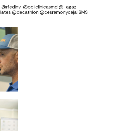
v ⁣⁣⁣⁣⁣⁣⁣⁣⁣⁣⁣⁣⁣⁣⁣⁣⁣ @policlinicasmd @_agaz_
ilates @decathlon @cesramonycajal BMS