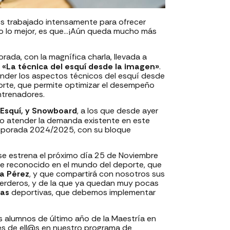
os trabajado intensamente para ofrecer
ro lo mejor, es que…¡Aún queda mucho más
a, con la magnífica charla, llevada a
 «La técnica del esquí desde la imagen»
.
ender los aspectos técnicos del esquí desde
porte, que permite optimizar el desempeño
entrenadores.
Esquí, y Snowboard
, a los que desde ayer
do atender la demanda existente en este
temporada 2024/2025, con su bloque
e estrena el próximo día 25 de Noviembre
te reconocido en el mundo del deporte, que
a Pérez
, y que compartirá con nosotros sus
perderos, y de la que ya quedan muy pocas
nas
deportivas, que debemos implementar
s alumnos de último año de la Maestría en
tres de ell@s en nuestro programa de