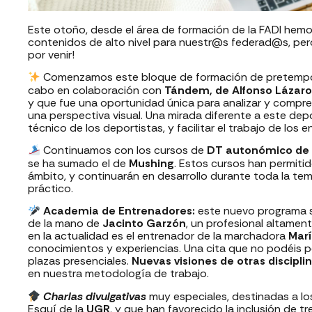
Este otoño, desde el área de formación de la FADI hem
contenidos de alto nivel para nuestr@s federad@s, pe
por venir!
Comenzamos este bloque de formación de pretemporad
cabo en colaboración con
Tándem, de Alfonso Lázaro
y que fue una oportunidad única para analizar y compr
una perspectiva visual. Una mirada diferente a este de
técnico de los deportistas, y facilitar el trabajo de los 
Continuamos con los cursos de
DT autonómico de 
se ha sumado el de
Mushing
. Estos cursos han permiti
ámbito, y continuarán en desarrollo durante toda la 
práctico.
Academia de Entrenadores:
este nuevo programa s
de la mano de
Jacinto Garzón
, un profesional altamen
en la actualidad es el entrenador de la marchadora
Marí
conocimientos y experiencias. Una cita que no podéis 
plazas presenciales.
Nuevas visiones de otras discipli
en nuestra metodología de trabajo.
Charlas divulgativas
muy especiales, destinadas a lo
Esquí de la
UGR
, y que han favorecido la inclusión de 