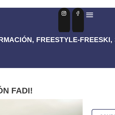
RMACIÓN
,
FREESTYLE-FREESKI
,
N FADI!