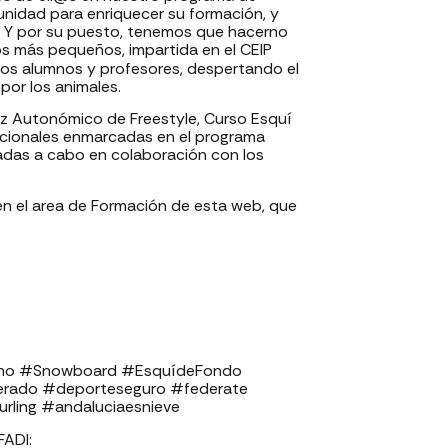
unidad para enriquecer su formación, y
l. Y por su puesto, tenemos que hacerno
los más pequeños, impartida en el CEIP
os alumnos y profesores, despertando el
 por los animales.
z Autonómico de Freestyle, Curso Esquí
icionales enmarcadas en el programa
adas a cabo en colaboración con los
n el area de Formación de esta web, que
pino #Snowboard #EsquídeFondo
derado #deporteseguro #federate
ling #andaluciaesnieve
⁣⁣⁣⁣⁣⁣⁣