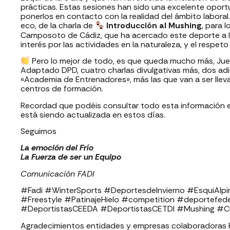
prácticas. Estas sesiones han sido una excelente oport
ponerlos en contacto con la realidad del ámbito labora
eco, de la charla de
Introducción al Mushing
, para 
Camposoto de Cádiz, que ha acercado este deporte a l
interés por las actividades en la naturaleza, y el respeto
Pero lo mejor de todo, es que queda mucho más, Jue
Adaptado DPD, cuatro charlas divulgativas más, dos ad
«Academia de Entrenadores», más las que van a ser llev
centros de formación.
Recordad que podéis consultar todo esta información e
está siendo actualizada en estos días.
Seguimos
La emoción del Frío
La Fuerza de ser un Equipo
Comunicación FADI
#Fadi #WinterSports #DeportesdeInvierno #EsquiAl
#Freestyle #PatinajeHielo #competition #deportefe
#DeportistasCEEDA #DeportistasCETDI #Mushing #Cur
Agradecimientos entidades y empresas colaboradoras FADI: ⁣⁣⁣⁣⁣⁣⁣⁣⁣⁣⁣