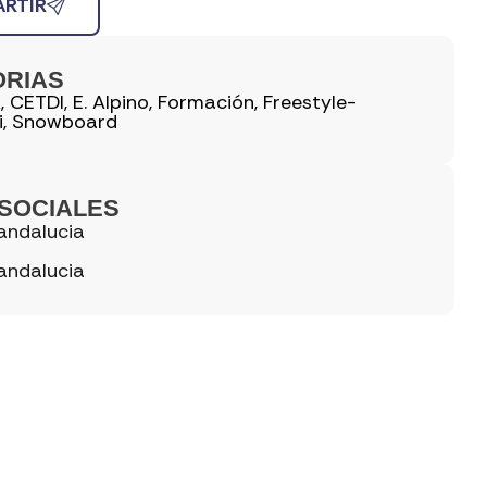
RTIR
ORIAS
A
,
CETDI
,
E. Alpino
,
Formación
,
Freestyle-
i
,
Snowboard
SOCIALES
andalucia
andalucia