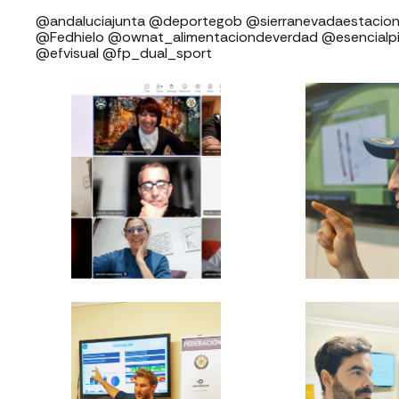
⁣⁣⁣⁣@andaluciajunta @deportegob ⁣⁣⁣@sierranevadaestacion @rfedin
@Fedhielo @ownat_alimentaciondeverdad @esencialp
@efvisual @fp_dual_sport