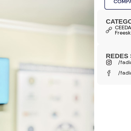
COMPA
CATEG
CEED
Freesk
REDES 
/fadi
/fadi