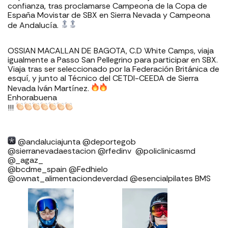
confianza, tras proclamarse Campeona de la Copa de
España Movistar de SBX en Sierra Nevada y Campeona
de Andalucía.
OSSIAN MACALLAN DE BAGOTA, C.D White Camps, viaja
igualmente a Passo San Pellegrino para participar en SBX.
Viaja tras ser seleccionado por la Federación Británica de
esquí, y junto al Técnico del CETDI-CEEDA de Sierra
Nevada Iván Martínez.
Enhorabuena
!!!
⁣⁣⁣⁣@andaluciajunta @deportegob
⁣⁣⁣@sierranevadaestacion @rfedinv ⁣⁣⁣⁣⁣⁣⁣⁣⁣⁣⁣⁣⁣⁣⁣⁣⁣ @policlinicasmd
@_agaz_
@bcdme_spain @Fedhielo
@ownat_alimentaciondeverdad @esencialpilates BMS