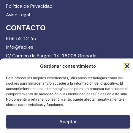
Política de Privacidad
Aviso Legal
CONTACTO
958 52 12 45
info@fadi.es
C/ Carmen de Burgos, 14, 18008 Granada
Gestionar consentimiento
Contacta
Para ofrecer las mejores experiencias, utilizamos tecnologías como las
cookies para almacenar y/o acceder a la información del dispositivo. El
consentimiento de estas tecnologías nos permitirá procesar datos como el
comportamiento de navegación o las identificaciones únicas en este sitio.
No consentir o retirar el consentimiento, puede afectar negativamente a
ciertas características y funciones.
FADI © 2026. Federación Andaluza de Deportes de Invierno |
Aceptar
Todos los derechos reservados