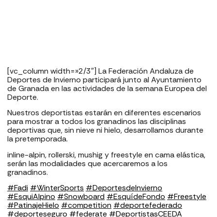
[vc_column width=»2/3″] La Federación Andaluza de
Deportes de Invierno participará junto al Ayuntamiento
de Granada en las actividades de la semana Europea del
Deporte.
Nuestros deportistas estarán en diferentes escenarios
para mostrar a todos los granadinos las disciplinas
deportivas que, sin nieve ni hielo, desarrollamos durante
la pretemporada.
inline-alpin, rollerski, mushig y freestyle en cama elástica,
serán las modalidades que acercaremos a los
granadinos.
#Fadi
#WinterSports
#DeportesdeInvierno
#EsquiAlpino
#Snowboard
#EsquídeFondo
#Freestyle
#PatinajeHielo
#competition
#deportefederado
#deporteseguro
#federate
#DeportistasCEEDA