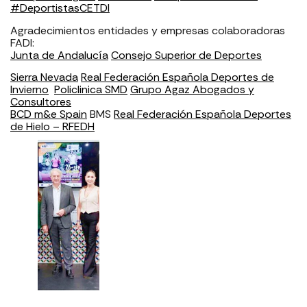
#DeportistasCETDI
Agradecimientos entidades y empresas colaboradoras
FADI: ⁣⁣⁣⁣⁣⁣⁣⁣⁣⁣⁣⁣⁣⁣⁣⁣⁣⁣
Junta de Andalucía
Consejo Superior de Deportes
Sierra Nevada
Real Federación Española Deportes de
Invierno
⁣⁣⁣⁣⁣⁣⁣⁣⁣⁣⁣⁣⁣⁣⁣⁣⁣
Policlinica SMD
Grupo Agaz Abogados y
Consultores
BCD m&e Spain
BMS
Real Federación Española Deportes
de Hielo – RFEDH