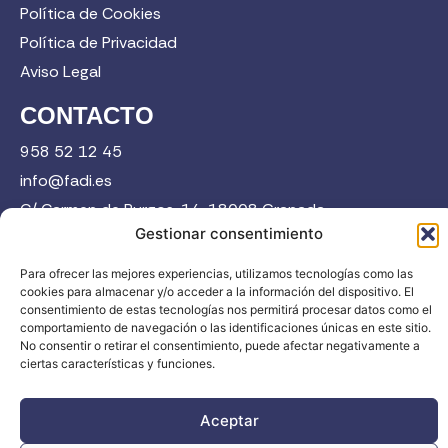
Política de Cookies
Política de Privacidad
Aviso Legal
CONTACTO
958 52 12 45
info@fadi.es
C/ Carmen de Burgos, 14, 18008 Granada
Gestionar consentimiento
Para ofrecer las mejores experiencias, utilizamos tecnologías como las
Contacta
cookies para almacenar y/o acceder a la información del dispositivo. El
consentimiento de estas tecnologías nos permitirá procesar datos como el
comportamiento de navegación o las identificaciones únicas en este sitio.
No consentir o retirar el consentimiento, puede afectar negativamente a
ciertas características y funciones.
FADI © 2026. Federación Andaluza de Deportes de Invierno |
Aceptar
Todos los derechos reservados