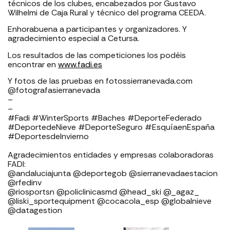
técnicos de los clubes, encabezados por Gustavo
Wilhelmi de Caja Rural y técnico del programa CEEDA.
Enhorabuena a participantes y organizadores. Y
agradecimiento especial a Cetursa.
Los resultados de las competiciones los podéis
encontrar en
www.fadi.es
Y fotos de las pruebas en fotossierranevada.com
@fotografasierranevada
–
–
#Fadi #WinterSports #Baches #DeporteFederado
#DeportedeNieve #DeporteSeguro #EsquíaenEspaña⁣⁣⁣
#DeportesdeInvierno⁣⁣⁣⁣⁣⁣
Agradecimientos entidades y empresas colaboradoras
FADI: ⁣⁣⁣⁣⁣⁣⁣⁣⁣⁣⁣⁣⁣⁣⁣⁣⁣⁣
⁣⁣⁣⁣@andaluciajunta @deportegob ⁣⁣⁣@sierranevadaestacion
@rfedinv ⁣⁣⁣⁣⁣⁣⁣⁣⁣⁣⁣⁣⁣⁣⁣⁣⁣
@riosportsn @policlinicasmd @head_ski @_agaz_
@liski_sportequipment @cocacola_esp @globalnieve
@datagestion