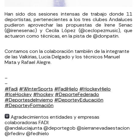
Han sido dos sesiones intensas de trabajo donde 11
deportistas, pertenecientes a los tres clubes Andaluces
pudieron aprovechar las propuestas de Irene Senac
(@irenesenac) y Cecila López (@ceclopezmusic), que
actuaron como técnicas, en la pista de @donpatin.
Contamos con la colaboración también de la integrante
de las Valkirias, Lucia Delgado y los técnicos Manuel
Mata y Rafael Alegre.
–
–
#Fadi
#WinterSports
#FadiHielo
#HockeyHielo
#IceHockey
#hockey
#DeporteFederado
⁣⁣⁣
#DeportesdeInvierno
⁣⁣⁣⁣⁣ ⁣⁣⁣
#DeporteyEducación
#DeporteyFormación
Agradecimientos entidades y empresas
colaboradoras FADI: ⁣⁣⁣⁣⁣⁣⁣⁣⁣⁣⁣⁣⁣⁣⁣⁣⁣⁣
⁣⁣⁣⁣@andaluciajunta @deportegob ⁣⁣⁣@sierranevadaestacion
@rfedinv @fedhielo ⁣⁣⁣⁣⁣⁣⁣⁣⁣⁣⁣⁣⁣⁣⁣⁣⁣