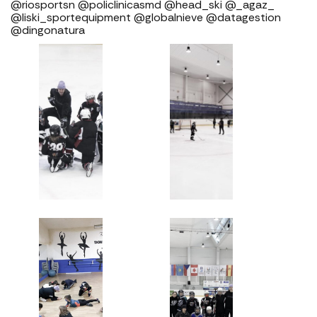
@riosportsn @policlinicasmd @head_ski @_agaz_
@liski_sportequipment @globalnieve @datagestion
@dingonatura