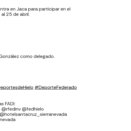
ntra en Jaca para participar en el
l 25 de abril.
 González como delegado.
eportesdeHielo
#DeporteFederado
⁣⁣⁣⁣⁣⁣⁣⁣⁣⁣
fedhielo ⁣⁣⁣⁣⁣⁣⁣⁣⁣⁣⁣⁣⁣⁣⁣⁣⁣
 @hotelsantacruz_sierranevada
anevada