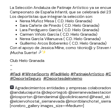
La Selección Andaluza de Patinaje Artístico ya se encue
Campeonato de España Infantil, que se celebrará del 23 a
Los deportistas que integran la selección son:
Nerea Muñoz Mesa ( C.D. Hielo Granada)
Sara Cañete de Pinedo ( C.D. Hielo Granada)
Lara Perdiguero García ( C.D. Hielo Granada)
Carmen Viñolo García ( C.D. Hielo Granada)
Nerea García Villanueva ( C.D. Hielo Granada)
Guillermo Arcos Boberenko ( C.D. Hielo Granada)
Con el apoyo de Jessica Milne, como técnic@ y Steven
¡Mucha Suerte!
Club Hielo Granada
–
–
#Fadi
#WinterSports
#FadiHielo
#PatinajeArtístico
#D
#DeporteSeguro
⁣⁣⁣
#DeportesdeInvierno
⁣⁣⁣⁣⁣ ⁣⁣⁣
Agradecimientos entidades y empresas colaboradoras FADI: ⁣⁣⁣⁣⁣⁣⁣⁣
⁣⁣⁣⁣@andaluciajunta @deportegob ⁣⁣⁣@sierranevadaestacion @rfedinv @
@riosportsn @tiendanimal @policlinicasmd @head_ski
@elciervohostal_sierranevada @montblanchotel_sierr
[norebro_gallery images_size=»Medium»]