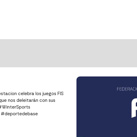
S
tacion celebra los juegos FIS
ue nos deleitarán con sus
 #WinterSports
ortedebase ⁣⁣⁣⁣⁣⁣⁣⁣⁣⁣⁣