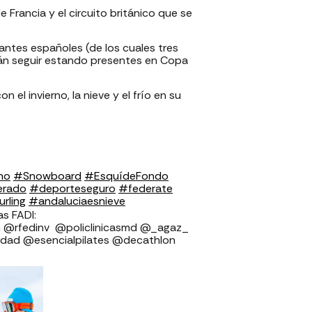
Francia y el circuito británico que se
ntes españoles (de los cuales tres
rán seguir estando presentes en Copa
el invierno, la nieve y el frío en su
no
#Snowboard
#EsquídeFondo
erado
#deporteseguro
#federate
rling
#andaluciaesnieve
⁣⁣⁣⁣⁣⁣⁣⁣⁣⁣
v ⁣⁣⁣⁣⁣⁣⁣⁣⁣⁣⁣⁣⁣⁣⁣⁣⁣ @policlinicasmd @_agaz_
ad @esencialpilates @decathlon