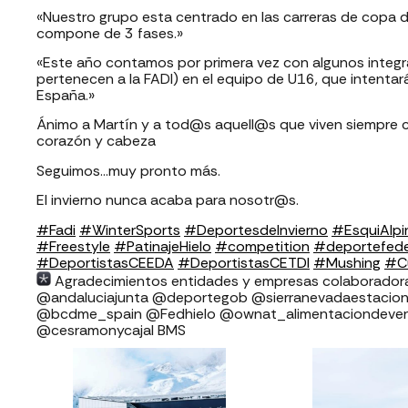
«Nuestro grupo esta centrado en las carreras de copa de 
compone de 3 fases.»
«Este año contamos por primera vez con algunos integra
pertenecen a la FADI) en el equipo de U16, que intenta
España.»
Ánimo a Martín y a tod@s aquell@s que viven siempre con 
corazón y cabeza
Seguimos…muy pronto más.
El invierno nunca acaba para nosotr@s.
#Fadi
#WinterSports
#DeportesdeInvierno
#EsquiAlpi
#Freestyle
#PatinajeHielo
#competition
#deportefed
#DeportistasCEEDA
#DeportistasCETDI
#Mushing
#Cu
Agradecimientos entidades y empresas colaboradoras FADI: ⁣⁣⁣⁣⁣⁣⁣⁣
⁣⁣⁣⁣@andaluciajunta @deportegob ⁣⁣⁣@sierranevadaestacion @rfedin
@bcdme_spain @Fedhielo @ownat_alimentaciondeverd
@cesramonycajal BMS