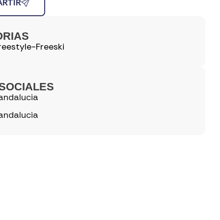
RTIR
ORIAS
reestyle-Freeski
SOCIALES
andalucia
andalucia