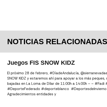
NOTICIAS RELACIONADA
Juegos FIS SNOW KIDZ
El próximo 28 de febrero, #DíadeAndalucía, @sierranevadaes
SNOW KIDZ y estaremos ahí para apoyar a los más peques, q
bajadas en La Loma de Dílar de 11:00h a 14:00h – – #Fadi
#DeporteFederado #deporteblanco ⁣⁣⁣ #DeportesdeInvierno⁣⁣⁣⁣⁣ ⁣⁣⁣#dep
Agradecimientos entidades y