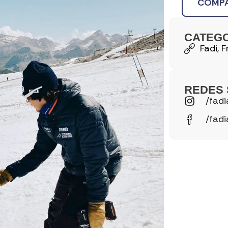
COMPA
CATEG
Fadi
,
F
REDES 
/fadi
/fadi