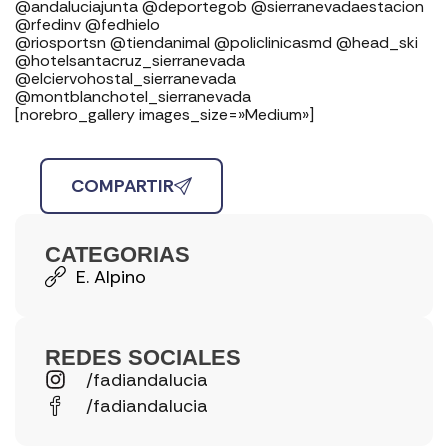
⁣⁣⁣⁣@andaluciajunta @deportegob ⁣⁣⁣@sierranevadaestacion
@rfedinv @fedhielo ⁣⁣⁣⁣⁣⁣⁣⁣⁣⁣⁣⁣⁣⁣⁣⁣⁣
@riosportsn @tiendanimal @policlinicasmd @head_ski
@hotelsantacruz_sierranevada
@elciervohostal_sierranevada
@montblanchotel_sierranevada
[norebro_gallery images_size=»Medium»]
COMPARTIR
CATEGORIAS
E. Alpino
REDES SOCIALES
/fadiandalucia
/fadiandalucia