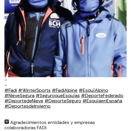
–
–
#Fadi
#WinterSports
#FadiAlpine
#EsquíAlpino
#NieveSegura
#SeguroqueEsquías
#DeporteFederado
#DeportedeNieve
#DeporteSeguro
#EsquíaenEspaña
#DeportesdeInvierno
Agradecimientos entidades y empresas
colaboradoras FADI: ⁣⁣⁣⁣⁣⁣⁣⁣⁣⁣⁣⁣⁣⁣⁣⁣⁣⁣