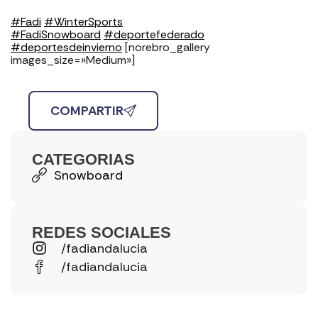
#
Fadi
#
WinterSports
#
FadiSnowboard
#
deportefederado
#
deportesdeinvierno
[norebro_gallery
images_size=»Medium»]
COMPARTIR
CATEGORIAS
Snowboard
REDES SOCIALES
/fadiandalucia
/fadiandalucia