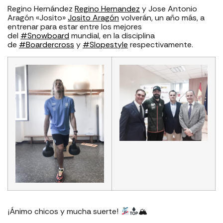
Regino Hernández
Regino Hernandez
y Jose Antonio
Aragón «Josito»
Josito Aragón
volverán, un año más, a
entrenar para estar entre los mejores
del
#
Snowboard
mundial, en la disciplina
de
#
Boardercross
y
#
Slopestyle
respectivamente.⁣
¡Ánimo chicos y mucha suerte!
🏔