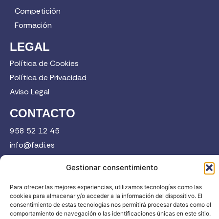
Competición
Formación
LEGAL
Política de Cookies
Política de Privacidad
Aviso Legal
CONTACTO
958 52 12 45
info@fadi.es
C/ Carmen de Burgos, 14, 18008 Granada
Gestionar consentimiento
Para ofrecer las mejores experiencias, utilizamos tecnologías como las
Contacta
cookies para almacenar y/o acceder a la información del dispositivo. El
consentimiento de estas tecnologías nos permitirá procesar datos como el
comportamiento de navegación o las identificaciones únicas en este sitio.