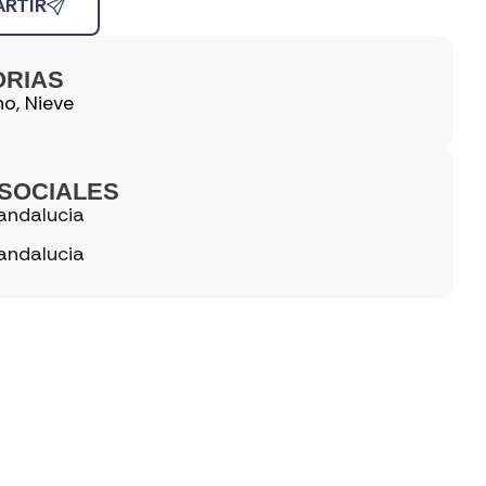
RTIR
ORIAS
no
,
Nieve
SOCIALES
andalucia
andalucia