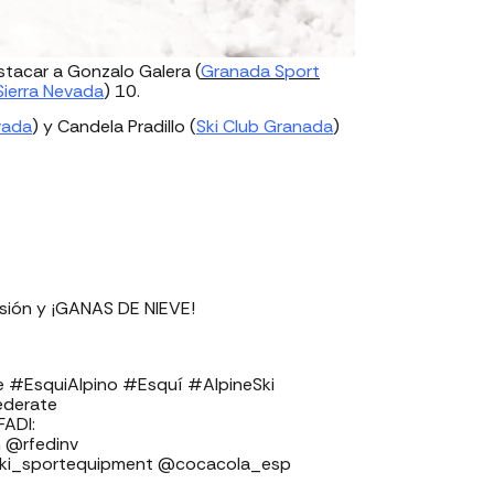
tacar a Gonzalo Galera (
Granada Sport
Sierra Nevada
) 10.
vada
) y Candela Pradillo (
Ski Club Granada
)
sión y ¡GANAS DE NIEVE!
e #EsquiAlpino #Esquí #AlpineSki
ederate
⁣⁣⁣⁣⁣⁣⁣
⁣⁣⁣⁣⁣⁣⁣⁣⁣⁣⁣⁣⁣
ski_sportequipment @cocacola_esp