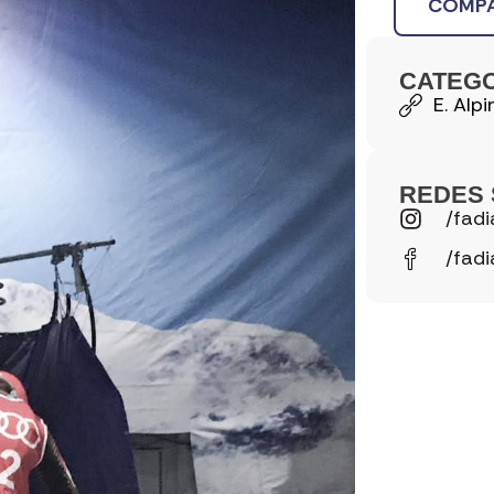
COMPA
CATEG
E. Alpi
REDES 
/fadi
/fadi