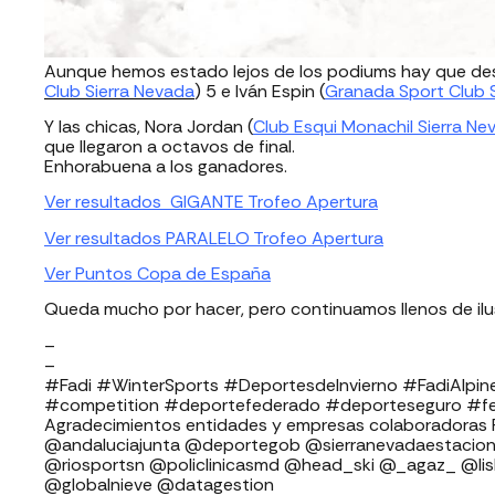
Aunque hemos estado lejos de los podiums hay que des
Club Sierra Nevada
) 5 e Iván Espin (
Granada Sport Club 
Y las chicas, Nora Jordan (
Club Esqui Monachil Sierra Ne
que llegaron a octavos de final.
Enhorabuena a los ganadores.
Ver resultados GIGANTE Trofeo Apertura
Ver resultados PARALELO Trofeo Apertura
Ver Puntos Copa de España
Queda mucho por hacer, pero continuamos llenos de ilu
–
–
#Fadi #WinterSports #DeportesdeInvierno #FadiAlpin
#competition #deportefederado #deporteseguro #f
Agradecimientos entidades y empresas colaboradoras FADI: ⁣⁣⁣⁣⁣⁣⁣⁣⁣⁣⁣
⁣⁣⁣⁣@andaluciajunta @deportegob ⁣⁣⁣@sierranevadaestacion @rfedinv ⁣⁣⁣⁣
@riosportsn @policlinicasmd @head_ski @_agaz_ @li
@globalnieve @datagestion