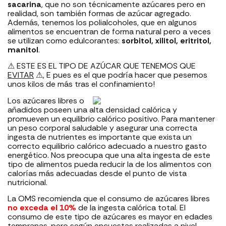
sacarina
, que no son técnicamente azúcares pero en
realidad, son también formas de azúcar agregado.
Además, tenemos los polialcoholes, que en algunos
alimentos se encuentran de forma natural pero a veces
se utilizan como edulcorantes:
sorbitol, xilitol, eritritol,
manitol
.
⚠ ESTE ES EL TIPO DE AZÚCAR QUE TENEMOS QUE
EVITAR
⚠, E pues es el que podría hacer que pesemos
unos kilos de más tras el confinamiento!
Los azúcares libres o
añadidos poseen una alta densidad calórica y
promueven un equilibrio calórico positivo. Para mantener
un peso corporal saludable y asegurar una correcta
ingesta de nutrientes es importante que exista un
correcto equilibrio calórico adecuado a nuestro gasto
energético. Nos preocupa que una alta ingesta de este
tipo de alimentos pueda reducir la de los alimentos con
calorías más adecuadas desde el punto de vista
nutricional.
La OMS recomienda que el consumo de azúcares libres
no exceda el 10%
de la ingesta calórica total. El
consumo de este tipo de azúcares es mayor en edades
tempranas, pero según encuestas realizadas a nivel