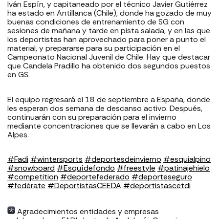
Iván Espín, y capitaneado por el técnico Javier Gutiérrez
ha estado en Antillanca (Chile), donde ha gozado de muy
buenas condiciones de entrenamiento de SG con
sesiones de mañana y tarde en pista salada, y en las que
los deportistas han aprovechado para poner a punto el
material, y prepararse para su participación en el
Campeonato Nacional Juvenil de Chile. Hay que destacar
que Candela Pradillo ha obtenido dos segundos puestos
en GS.
El equipo regresará el 18 de septiembre a España, donde
les esperan dos semana de descanso activo. Después,
continuarán con su preparación para el invierno
mediante concentraciones que se llevarán a cabo en Los
Alpes.
#Fadi
#wintersports
#deportesdeinvierno
#esquialpino
#snowboard
#Esquídefondo
#freestyle
#patinajehielo
#competition
#deportefederado
#deporteseguro
#fedérate
#DeportistasCEEDA
#deportistascetdi
Agradecimientos entidades y empresas