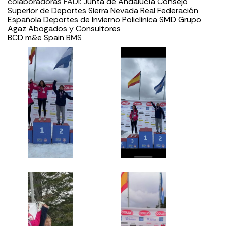
colaboradoras FADI:
Junta de Andalucía
Consejo
Superior de Deportes
Sierra Nevada
Real Federación
Española Deportes de Invierno
Policlinica SMD
Grupo
Agaz Abogados y Consultores
BCD m&e Spain
BMS