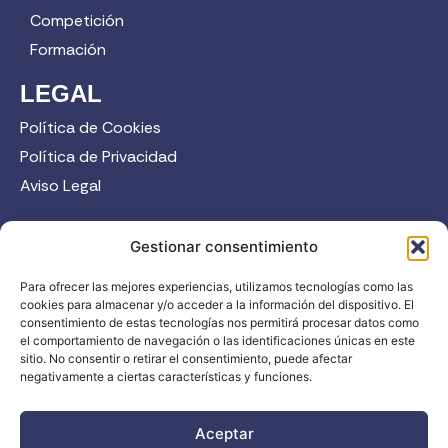
Competición
Formación
LEGAL
Política de Cookies
Política de Privacidad
Aviso Legal
CONTACTO
Gestionar consentimiento
958 52 12 45
Para ofrecer las mejores experiencias, utilizamos tecnologías como las
info@fadi.es
cookies para almacenar y/o acceder a la información del dispositivo. El
C/ Carmen de Burgos, 14, 18008 Granada
consentimiento de estas tecnologías nos permitirá procesar datos como
el comportamiento de navegación o las identificaciones únicas en este
sitio. No consentir o retirar el consentimiento, puede afectar
negativamente a ciertas características y funciones.
Contacta
Aceptar