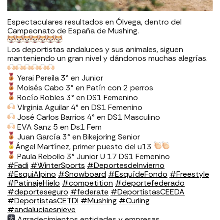
Espectaculares resultados en Ólvega, dentro del
Campeonato de España de Mushing.
Los deportistas andaluces y sus animales, siguen
manteniendo un gran nivel y dándonos muchas alegrías.
Yerai Pereila 3° en Junior
Moisés Cabo 3° en Patín con 2 perros
Rocío Robles 3° en DS1 Femenino
VIrginia Aguilar 4° en DS1 Femenino
José Carlos Barrios 4° en DS1 Masculino
EVA Sanz 5 en Ds1 Fem
Juan García 3° en Bikejoring Senior
Ángel Martínez, primer puesto del u13
Paula Rebollo 3° Junior U 17 DS1 Femenino
#Fadi
#WinterSports
#DeportesdeInvierno
#EsquiAlpino
#Snowboard
#EsquídeFondo
#Freestyle
#PatinajeHielo
#competition
#deportefederado
#deporteseguro
#federate
#DeportistasCEEDA
#DeportistasCETDI
#Mushing
#Curling
#andaluciaesnieve
Agradecimientos entidades y empresas