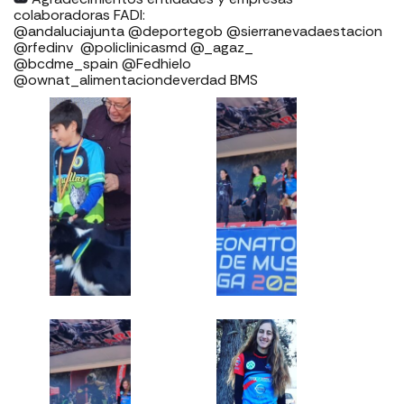
colaboradoras FADI: ⁣⁣⁣⁣⁣⁣⁣⁣⁣⁣⁣⁣⁣⁣⁣⁣⁣⁣
⁣⁣⁣⁣@andaluciajunta @deportegob ⁣⁣⁣@sierranevadaestacion
@rfedinv ⁣⁣⁣⁣⁣⁣⁣⁣⁣⁣⁣⁣⁣⁣⁣⁣⁣ @policlinicasmd @_agaz_
@bcdme_spain @Fedhielo
@ownat_alimentaciondeverdad BMS