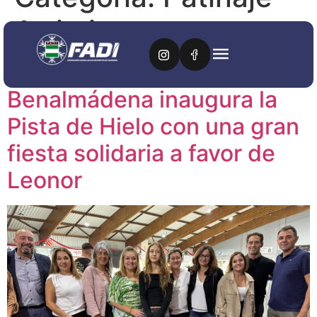
Artistico
El Palacio de Deportes de
Benalmádena inaugura la
Pista de Hielo con una gran
fiesta solidaria a favor de
Leonor