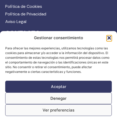
Política de Cookies
Política de Privacidad
Aviso Legal
CONTACTO
Gestionar consentimiento
958 52 12 45
Para ofrecer las mejores experiencias, utilizamos tecnologías como las
info@fadi.es
cookies para almacenar y/o acceder a la información del dispositivo. El
C/ Carmen de Burgos, 14, 18008 Granada
consentimiento de estas tecnologías nos permitirá procesar datos como
el comportamiento de navegación o las identificaciones únicas en este
sitio. No consentir o retirar el consentimiento, puede afectar
negativamente a ciertas características y funciones.
Contacta
Aceptar
Denegar
Ver preferencias
FADI © 2026. Federación Andaluza de Deportes de Invierno |